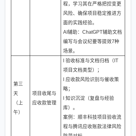
程，学习其在严格把控变更
风险、确保项目稳定推进方
面的实践经验。
AI辅助：ChatGPT辅助文档
编写与会议纪要等提效7种
场景。
l 验收标准与文档归档（IT
项目文档类型）；
l 应收款风险识别与催收策
第三
略；
天
项目收尾与
l 知识沉淀（复盘与经验
（上
应收款管理
库）。
午）
案例：顺丰科技项目验收流
程与腾讯应收账款法律风险
防范对标。