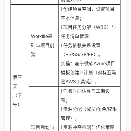
l 创建项目空间，设置项目
基本信息；
l 项目任务分解（WBS）与
Worktile基
任务清单管理；
础与项目创
l 任务依赖关系设置
建
（FS/SS/SF/FF）。
实操：基于微软Azure项目
模板创建IT计划（对标亚马
第三
逊AWS工具链）。
天
l 任务时间估算与工期设
（下
置；
午）
l 资源分配（成员/角色/权限
管理）；
项目规划与
l 资源冲突检测与优化策略