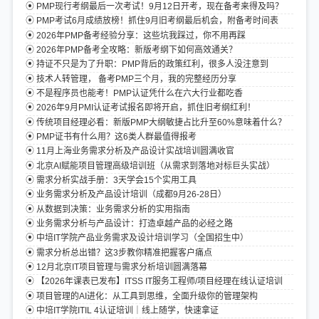
PMP现行考纲最后一次考试！9月12日开考，现在备考来得及吗？
PMP考试6月成绩放榜！抓住9月旧考纲最后机会，附备考时间表
2026年PMP备考经验分享：这些坑我踩过，你不用再踩
2026年PMP备考全攻略：新版考纲下如何高效通关？
持证不只是为了升职：PMP背后的政策红利，很多人没注意到
技术人转管理， 备考PMP三个月，我的完整经历分享
不是程序员也能考！PMP认证凭什么在六大行业都吃香
2026年9月PMI认证考试报名即将开启，抓住旧考纲红利！
传统项目经理必看：新版PMP大纲敏捷占比升至60%意味着什么？
PMP证书有什么用？这6类人群最值得报考
11月上海业务需求分析及产品设计实战培训圆满收官
北京AI赋能项目管理高级培训班（从需求到落地对标巨头实战）
需求分析实战手册：3天学会15个实用工具
业务需求分析及产品设计培训（成都9月26-28日）
从数据到决策：业务需求分析的实用指南
业务需求分析与产品设计：打造卓越产品的必经之路
中培IT学院产品业务需求及设计培训学习（全国招生中）
需求分析总出错？这3步教你精准把握客户痛点
12月北京IT项目管理与需求分析培训圆满落幕
【2026年课表已发布】ITSS IT服务工程师/项目经理在线认证培训
项目管理的AI进化：从工具到思维，全面升级你的管理架构
中培IT学院ITIL 4认证培训｜线上随学，快速拿证