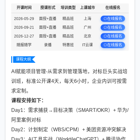
开课时间
授课形式
培训类型
上课城市
在线报名
在线报名
2026-05-29
面授+直播
精品班
上海
在线报名
2026-09-21
面授+直播
精品班
广州
在线报名
2026-12-27
面授+直播
精品班
北京
在线报名
随报随学
录播
特惠班
IT云课
课程大纲
AI赋能项目管理-从需求到管理落地，对标巨头实战培
训班，标准公开课4天，每天6小时，企业内训可按需
求定制。
课程安排如下：
Day1：需求捕获→目标决策（SMART/OKR）+ 华为/
阿里案例对标
Day2：计划制定（WBS/CPM）+ 美团资源冲突解决
Day3：AI工具实战（WorktileChatGPT）+ 腾讯协作