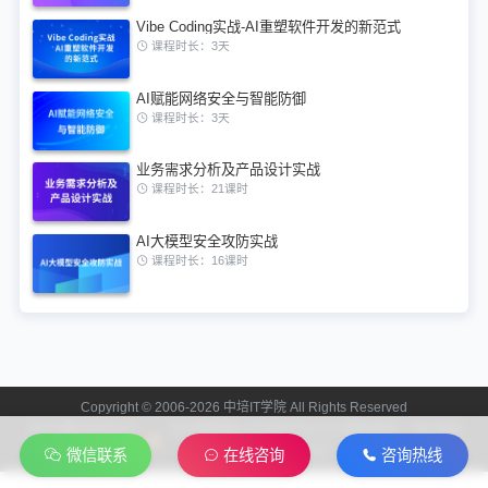
Vibe Coding实战-AI重塑软件开发的新范式
课程时长：3天
AI赋能网络安全与智能防御
课程时长：3天
业务需求分析及产品设计实战
课程时长：21课时
AI大模型安全攻防实战
课程时长：16课时
Copyright © 2006-2026 中培IT学院 All Rights Reserved
京ICP备13024721
京公网安备11010602201312 联系电话：400-808-
号-2
2006
微信联系
在线咨询
咨询热线