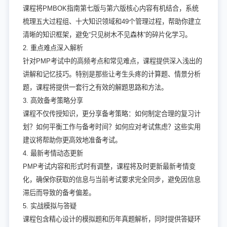
课程将PMBOK指南第七版与第六版核心内容有机结合，系统
梳理五大过程组、十大知识领域和49个管理过程，帮助你建立
清晰的知识框架，避免“只见树木不见森林”的碎片化学习。
2. 重点难点深入解析
针对PMP考试中的高频考点和常见难点，课程提供深入浅出的
讲解和记忆技巧。特别是那些让考生头疼的计算题、情景分析
题，课程将提供一套行之有效的解题思路和方法。
3. 高效备考策略分享
课程不仅传授知识，更分享备考策略：如何制定合理的复习计
划？如何平衡工作与备考时间？如何应对考试焦虑？这些实用
建议将帮助你更高效地准备考试。
4. 最新考情动态更新
PMP考试内容和形式时有调整，课程将及时更新最新考情变
化，确保你获取的信息与当前考试要求完全同步，避免因信息
滞后而导致的备考偏差。
5. 实战模拟与答疑
课程包含精心设计的模拟题和历年真题解析，同时提供答疑环