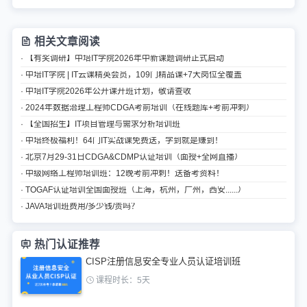
相关文章阅读
· 【有奖调研】中培IT学院2026年中新课题调研正式启动
· 中培IT学院 | IT云课精英会员，109门精品课+7大岗位全覆盖
· 中培IT学院2026年公开课开班计划，敬请查收
· 2024年数据治理工程师CDGA考前培训（在线题库+考前冲刺）
· 【全国招生】IT项目管理与需求分析培训班
· 中培终极福利！64门IT实战课免费送，学到就是赚到！
· 北京7月29-31日CDGA&CDMP认证培训（面授+全网直播）
· 中级网络工程师培训班：12晚考前冲刺！送备考资料！
· TOGAF认证培训全国面授班（上海，杭州，广州，西安......）
· JAVA培训班费用/多少钱/贵吗？
热门认证推荐
CISP注册信息安全专业人员认证培训班
课程时长：5天