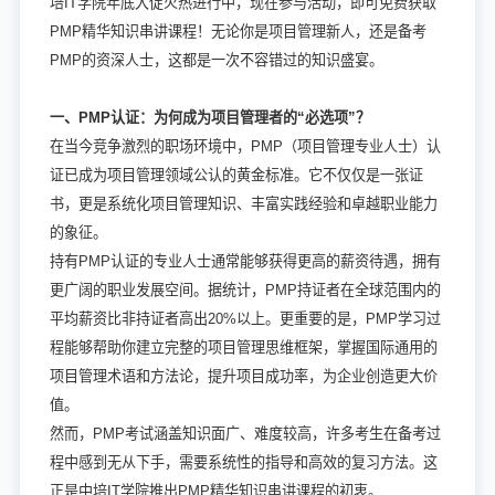
培IT学院年底大促火热进行中，现在参与活动，即可免费获取
PMP精华知识串讲课程！无论你是项目管理新人，还是备考
PMP的资深人士，这都是一次不容错过的知识盛宴。
一、PMP认证：为何成为项目管理者的“必选项”？
在当今竞争激烈的职场环境中，PMP（项目管理专业人士）认
证已成为项目管理领域公认的黄金标准。它不仅仅是一张证
书，更是系统化项目管理知识、丰富实践经验和卓越职业能力
的象征。
持有PMP认证的专业人士通常能够获得更高的薪资待遇，拥有
更广阔的职业发展空间。据统计，PMP持证者在全球范围内的
平均薪资比非持证者高出20%以上。更重要的是，PMP学习过
程能够帮助你建立完整的项目管理思维框架，掌握国际通用的
项目管理术语和方法论，提升项目成功率，为企业创造更大价
值。
然而，PMP考试涵盖知识面广、难度较高，许多考生在备考过
程中感到无从下手，需要系统性的指导和高效的复习方法。这
正是中培IT学院推出PMP精华知识串讲课程的初衷。