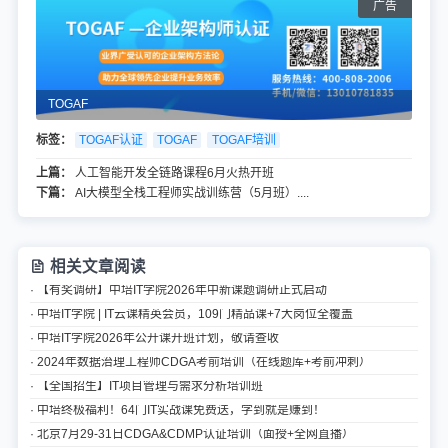
TOGAF
标签：
TOGAF认证
TOGAF
TOGAF培训
上篇：
人工智能开发全链路课程6月火热开班
下篇：
AI大模型全栈工程师实战训练营（5月班）....
相关文章阅读
· 【有奖调研】中培IT学院2026年中新课题调研正式启动
· 中培IT学院 | IT云课精英会员，109门精品课+7大岗位全覆盖
· 中培IT学院2026年公开课开班计划，敬请查收
· 2024年数据治理工程师CDGA考前培训（在线题库+考前冲刺）
· 【全国招生】IT项目管理与需求分析培训班
· 中培终极福利！64门IT实战课免费送，学到就是赚到！
· 北京7月29-31日CDGA&CDMP认证培训（面授+全网直播）