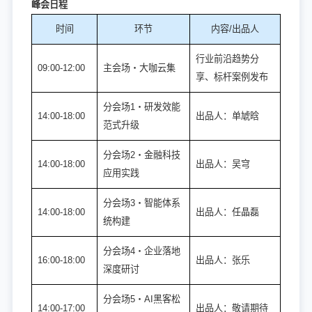
峰会日程
时间
环节
内容/出品人
行业前沿趋势分
09:00-12:00
主会场・大咖云集
享、标杆案例发布
分会场1・研发效能
14:00-18:00
出品人：单虓晗
范式升级
分会场2・金融科技
14:00-18:00
出品人：吴穹
应用实践
分会场3・智能体系
14:00-18:00
出品人：任晶磊
统构建
分会场4・企业落地
16:00-18:00
出品人：张乐
深度研讨
分会场5・AI黑客松
14:00-17:00
出品人：敬请期待