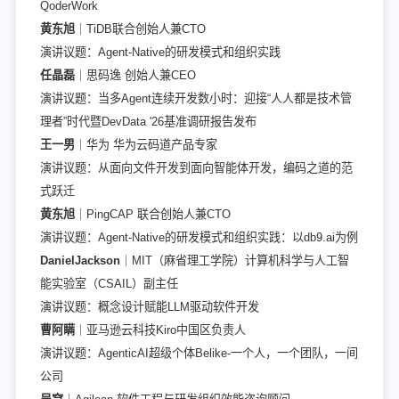
QoderWork
黄东旭
｜TiDB联合创始人兼CTO
演讲议题：Agent-Native的研发模式和组织实践
任晶磊
｜思码逸 创始人兼CEO
演讲议题：当多Agent连续开发数小时：迎接“人人都是技术管
理者”时代暨DevData '26基准调研报告发布
王一男
｜华为 华为云码道产品专家
演讲议题：从面向文件开发到面向智能体开发，编码之道的范
式跃迁
黄东旭
｜PingCAP 联合创始人兼CTO
演讲议题：Agent-Native的研发模式和组织实践：以db9.ai为例
DanielJackson
｜MIT（麻省理工学院）计算机科学与人工智
能实验室（CSAIL）副主任
演讲议题：概念设计赋能LLM驱动软件开发
曹阿瞒
｜亚马逊云科技Kiro中国区负责人
演讲议题：AgenticAI超级个体Belike-一个人，一个团队，一间
公司