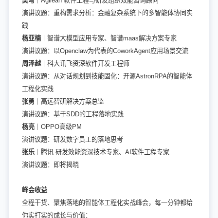
吴穹
｜Agilean 软件工程与研发组织效能咨询顾问
演讲议题：重构需求分析：金融复杂系统下的多智能体协同实
践
杨亚楠
｜智谱大模型应用专家、智谱maas解决方案专家
演讲议题：以Openclaw为代表的CoworkAgent应用场景交流
周泽越
｜科大讯飞资深软件开发工程师
演讲议题：从对话规划到技能固化：开源AstronRPA的智能体
工程化实践
张勇
｜高远智研解决方案总监
演讲议题：基于SDD的工程落地实践
杨亮
｜OPPO高级PM
演讲议题：研发数字员工的落地思考
张乐
｜腾讯 研发效能资深技术专家、AI软件工程专家
演讲议题：即将揭晓
峰会收益
全程干货、聚焦落地的智能体工程化实战峰会，每一分钟都给
你实打实的成长与价值：