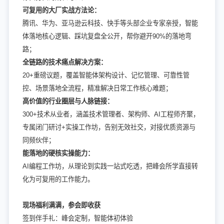
可复用的大厂实战方法论：
腾讯、华为、亚马逊云科技、快手等头部企业专家亲授，智能
体落地核心逻辑、踩坑复盘全公开，帮你避开90%的落地弯
路；
全链路的技术痛点解决方案：
20+重磅议题，覆盖智能体架构设计、记忆管理、可靠性管
控、场景落地全流程，精准解决日常工作核心难题；
高价值的行业圈层与人脉链接：
300+技术从业者，涵盖技术管理者、架构师、AI工程师齐聚，
专属闭门研讨+实操工作坊，告别无效社交，对接优质资源与
同频伙伴；
能落地的硬核实操能力：
AI编程工作坊，从理论到实践一站式吃透，把峰会所学直接转
化为可复用的工作能力。
现场福利满满，参会即收获
签到伴手礼：峰会定制，智能体初体验