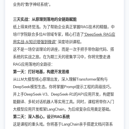
业务的“数字神经系统”。
三天实战：从原理到落地的全链路赋能
纸上得来终觉浅。为了帮助企业真正掌握RAG技术的精髓，中
培IT学院联合多位AI领域专家，精心打造了
“DeepSeek RAG应
用实战-从知识增强到微调”
深度培训课程。
这不是一场空谈理论的讲座，而是一次手把手带你敲代码、搭
系统的实战之旅。在为期三天的密集学习中，你将完整走通
RAG应用落地的全路径：
第一天：打好地基，构建开发思维
从LLM大模型核心原理出发，深入理解Transformer架构与
DeepSeek模型生态。你将掌握Prompt提示工程的高级技巧，
并上手DeepSeek-V3、DeepSeek-R1的API应用开发，构建智
能翻译、多轮对话机器人等实用工具。同时，课程将带你入门
大模型应用开发框架LangChain，为后续复杂应用奠定基础。
第二天：深入核心，设计RAG系统
这是课程的重头戏。你将基于LangChain亲手搭建文档问答系