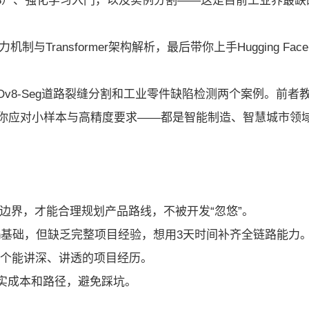
v5/v8）、强化学习入门，以及实例分割——这是目前工业界最缺
力机制与Transformer架构解析，最后带你上手Hugging Fac
Ov8-Seg道路裂缝分割和工业零件缺陷检测两个案例。前者
你应对小样本与高精度要求——都是智能制造、智慧城市领
力边界，才能合理规划产品路线，不被开发“忽悠”。
hon基础，但缺乏完整项目经验，想用3天时间补齐全链路能力
一个能讲深、讲透的项目经历。
真实成本和路径，避免踩坑。