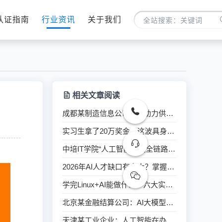
认证指南
行业资讯
关于我们
相关文章阅读
成都某制造信息公司：AI助力供应商质量管理系统提升训练培训
实习生拿了20万奖金，这波具身智能红利普通人怎么抓？
中培IT学院“人工智能开发全链路实战与案例分析”培训
2026年AI人才缺口有多大？掌握Linux+AI工具链迎来黄金期
学完Linux+AI能做什么？六大实战应用场景全解析
北京某金融结算公司：AI大模型赋能研发场景创新培训
天津某工业企业：人工智能在办公中的应用培训