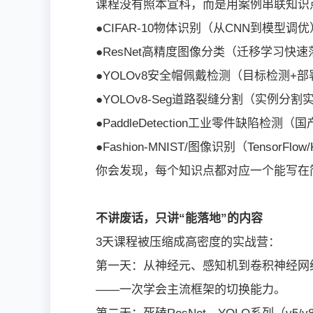
课程没有照本宣科，而是用案例串联知识
●CIFAR-10物体识别（从CNN到模型调优
●ResNet高精度图像分类（迁移学习快速
●YOLOv8安全帽佩戴检测（目标检测+部
●YOLOv8-Seg道路裂缝分割（实例分割
●PaddleDetection工业零件缺陷检测
●Fashion-MNIST/图像识别（TensorFlo
你会发现，每个知识点都对应一个能写在
不讲废话，只讲“能落地”的内容
3天课程被压缩成高密度的实战营：
第一天：从神经元、感知机到卷积神经网络，用Te
——一次学会主流框架的切换能力。