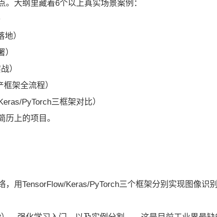
点。大纲里藏着6个以上真实场景案例：
）
落地）
署）
实战）
（国产框架全流程）
w/Keras/PyTorch三框架对比）
简历上的项目。
nsorFlow/Keras/PyTorch三个框架分别实现图像识